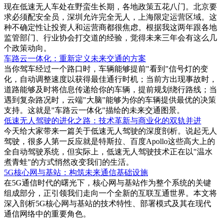
现在低速无人车处在野蛮生长期，各地政策五花八门。北京要
求必须配安全员，深圳允许完全无人，上海限定运营区域。这
种不确定性让投资人和运营商都很焦虑。根据我这两年跟各地
监管部门、行业协会打交道的经验，觉得未来三年会有这么几
个政策动向。
车路云一体化：重新定义未来交通的方案
当你驾车经过一个路口时，车辆能够提前"看到"信号灯的变
化，自动调整速度以获得最佳通行时机；当前方出现事故时，
道路能够及时将信息传递给你的车辆，提前规划绕行路线；当
遇到复杂路况时，云端"大脑"能够为你的车辆提供最优的决策
支持。这就是"车路云一体化"描绘的未来交通图景。
低速无人驾驶的进化之路：技术革新与商业化的双轨并进
今天给大家带来一篇关于低速无人驾驶的深度剖析。说起无人
驾驶，很多人第一反应就是特斯拉、百度Apollo这些高大上的
全自动驾驶系统，但实际上，低速无人驾驶技术正在以"温水
煮青蛙"的方式悄然改变我们的生活。
5G核心网与基站：构筑未来通信基础设施
在5G通信时代的曙光下，核心网与基站作为整个系统的关键
组成部分，正引领我们走向一个全新的互联互通世界。本文将
深入剖析5G核心网与基站的技术特性、部署模式及其在现代
通信网络中的重要角色。