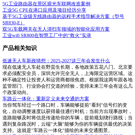
5G工业路由器在景区观光车联网改造案例
工业5G CPE在港口应用及项目经历分享
基于5G工业级无线路由器的远程手术指导解决方案（型号
SR830-E）
双5G车载网关在无人清扫车领域的智能化应用方案
工业wifi SR800在智慧工厂中的"救火"实录
产品相关知识
低速无人车新政猜想：2025-2027这三年会发生什么
现在低速无人车处在野蛮生长期，各地政策五花八门。北京要
求必须配安全员，深圳允许完全无人，上海限定运营区域。这
种不确定性让投资人和运营商都很焦虑。根据我这两年跟各地
监管部门、行业协会打交道的经验，觉得未来三年会有这么几
个政策动向。
车路云一体化：重新定义未来交通的方案
当你驾车经过一个路口时，车辆能够提前"看到"信号灯的变
化，自动调整速度以获得最佳通行时机；当前方出现事故时，
道路能够及时将信息传递给你的车辆，提前规划绕行路线；当
遇到复杂路况时，云端"大脑"能够为你的车辆提供最优的决策
支持。这就是"车路云一体化"描绘的未来交通图景。