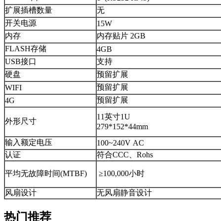
扩展插槽数量
无
开关电源
15W
内存
内存贴片 2GB
FLASH存储
4GB
USB接口
支持
硬盘
预留扩展
预留扩展
WIFI
预留扩展
4G
11英寸1U
外形尺寸
279*152*44mm
输入额定电压
100~240V AC
认证
符合CCC、Rohs
平均无故障时间(MTBF)
≥100,000小时
风扇设计
无风扇静音设计
热门推荐