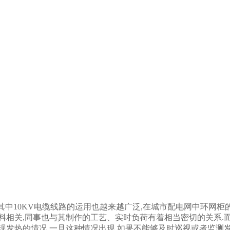
其中10KV电缆线路的运用也越来越广泛,在城市配电网中环网柜
料相关,同事也与其制作的工艺、实时负荷有着相当密切的关系.
发热的情况,一旦这种情况出现,如果不能够及时巡视或者监测发