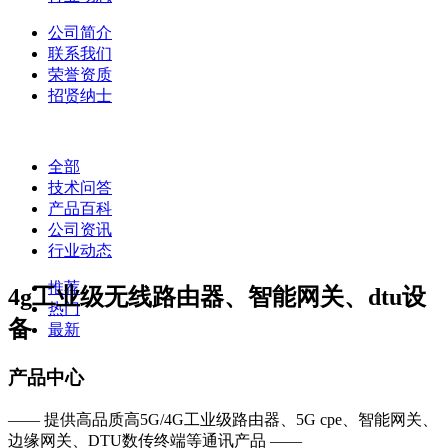
公司简介
联系我们
荣誉资质
招贤纳士
全部
技术问答
产品百科
公司资讯
行业动态
推荐
4g工业级无线路由器、智能网关、dtu设
热门
备
最新
产品中心
—— 提供高品质高5G/4G工业级路由器、5G cpe、智能网关、
边缘网关、DTU数传终端等通讯产品 ——