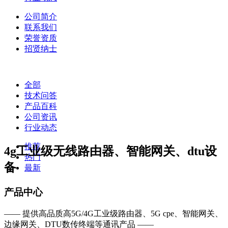
公司简介
联系我们
荣誉资质
招贤纳士
全部
技术问答
产品百科
公司资讯
行业动态
推荐
4g工业级无线路由器、智能网关、dtu设
热门
备
最新
产品中心
—— 提供高品质高5G/4G工业级路由器、5G cpe、智能网关、
边缘网关、DTU数传终端等通讯产品 ——