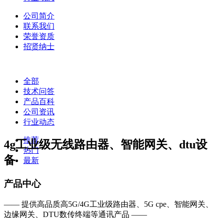
公司简介
联系我们
荣誉资质
招贤纳士
全部
技术问答
产品百科
公司资讯
行业动态
推荐
4g工业级无线路由器、智能网关、dtu设
热门
备
最新
产品中心
—— 提供高品质高5G/4G工业级路由器、5G cpe、智能网关、
边缘网关、DTU数传终端等通讯产品 ——