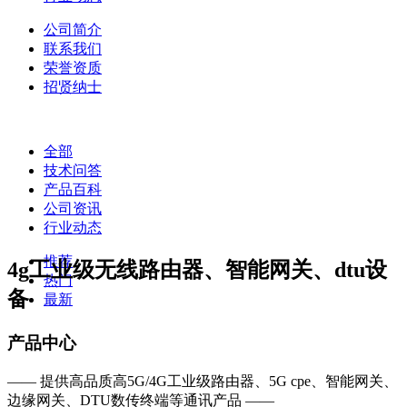
公司简介
联系我们
荣誉资质
招贤纳士
全部
技术问答
产品百科
公司资讯
行业动态
推荐
4g工业级无线路由器、智能网关、dtu设
热门
备
最新
产品中心
—— 提供高品质高5G/4G工业级路由器、5G cpe、智能网关、
边缘网关、DTU数传终端等通讯产品 ——