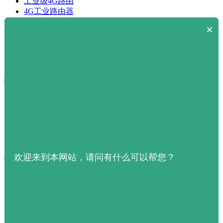
工业级4G路由
4G工业路由器
工业无线终端
×
dtu是什么
工业级无线路由器什么牌子好
路由器排行榜
dtu价格
技术服务
文档下载中心
产品手册下载
相关解决方案
智慧平台
样机申请
欢迎来到本网站，请问有什么可以帮您？
官网导航
关于我们
联系我们
产品中心
场景案例
产品优势