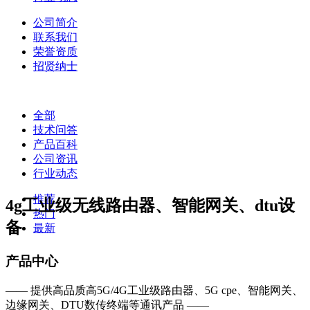
公司简介
联系我们
荣誉资质
招贤纳士
全部
技术问答
产品百科
公司资讯
行业动态
推荐
4g工业级无线路由器、智能网关、dtu设
热门
备
最新
产品中心
—— 提供高品质高5G/4G工业级路由器、5G cpe、智能网关、
边缘网关、DTU数传终端等通讯产品 ——