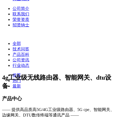
公司简介
联系我们
荣誉资质
招贤纳士
全部
技术问答
产品百科
公司资讯
行业动态
推荐
4g工业级无线路由器、智能网关、dtu设
热门
备
最新
产品中心
—— 提供高品质高5G/4G工业级路由器、5G cpe、智能网关、
边缘网关、DTU数传终端等通讯产品 ——