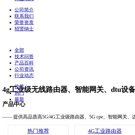
公司简介
联系我们
荣誉资质
招贤纳士
全部
技术问答
产品百科
公司资讯
行业动态
推荐
4g工业级无线路由器、智能网关、dtu设
热门
最新
产品中心
—— 提供高品质高5G/4G工业级路由器、5G cpe、智能网关
热门推荐
4G工业路由器