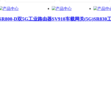
SR800-D双5G工业路由器
SV910车载网关(5G)
SR830