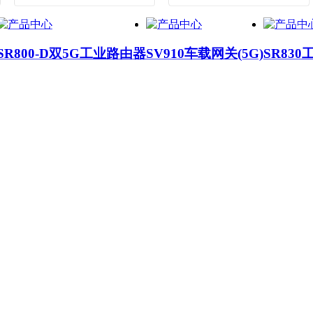
SR800-D双5G工业路由器
SV910车载网关(5G)
SR830