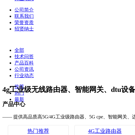
公司简介
联系我们
荣誉资质
招贤纳士
全部
技术问答
产品百科
公司资讯
行业动态
推荐
4g工业级无线路由器、智能网关、dtu设
热门
最新
产品中心
—— 提供高品质高5G/4G工业级路由器、5G cpe、智能网关
热门推荐
4G工业路由器