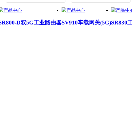
SR800-D双5G工业路由器
SV910车载网关(5G)
SR830