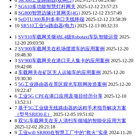
6
SR500工业路由器(双网口)
2025-12-13 00:29:46
7
SG610多功能智慧灯杆网关
2025-12-12 23:57:23
8
SG800智慧边缘计算网关(4G)
2025-12-12 23:57:49
9
SeDTU300系列多串口无线终端
2025-12-12 23:58:39
10
SR510工业5g路由器(电力)
2025-12-13 00:32:33
1
SV910车载网关驱动L4级Robotaxi车队智能运营
2025-
12-20 20:03:50
2
SV900车载网关在机场摆渡车的应用案例
2025-12-20
19:48:30
3
SV900车载网关在港口无人集卡的应用案例
2025-12-20
19:42:08
4
车载网关在矿区无人运输车的应用案例
2025-12-20
19:30:30
5
5G工业路由器在景区观光车联网改造案例
2025-12-20
19:22:47
6
工业5G CPE在港口应用及项目经历分享
2025-12-10
13:52:11
7
基于5G工业级无线路由器的远程手术指导解决方案
（型号SR830-E）
2025-12-05 19:51:02
8
双5G车载网关在无人清扫车领域的智能化应用方案
2025-12-02 20:21:18
9
工业wifi SR800在智慧工厂中的"救火"实录
2024-11-20