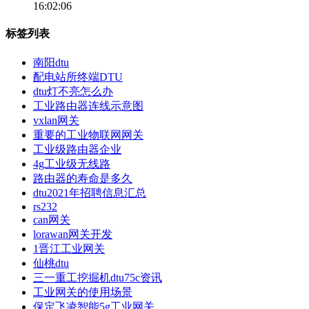
16:02:06
标签列表
南阳dtu
配电站所终端DTU
dtu灯不亮怎么办
工业路由器连线示意图
vxlan网关
重要的工业物联网网关
工业级路由器企业
4g工业级无线路
路由器的寿命是多久
dtu2021年招聘信息汇总
rs232
can网关
lorawan网关开发
1晋江工业网关
仙桃dtu
三一重工挖掘机dtu75c资讯
工业网关的使用场景
保定飞凌智能5g工业网关